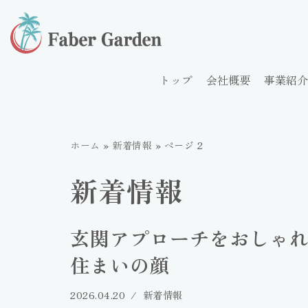
コ
ン
テ
トップ
会社概要
事業紹介
ン
ツ
へ
ホーム
»
新着情報
»
ページ 2
ス
キ
新着情報
ッ
プ
玄関アプローチをおしゃ
住まいの顔
2026.04.20
新着情報