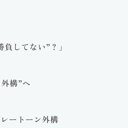
】
勝負してない”？」
る外構”へ
グレートーン外構