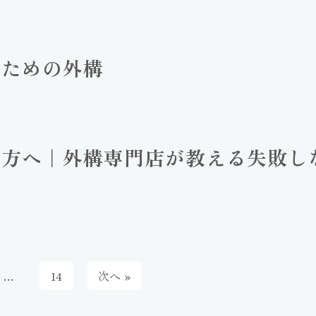
のための外構
の方へ｜外構専門店が教える失敗し
…
14
次へ »