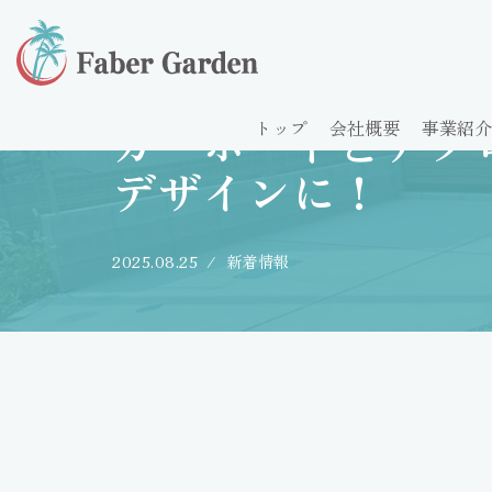
コ
ホーム
»
カーポートとアプローチの組み合わせでホ
ン
テ
カーポートとアプ
トップ
会社概要
事業紹介
ン
デザインに！
ツ
へ
ス
2025.08.25
新着情報
キ
ッ
プ