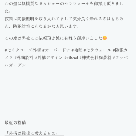
ルの壁は無機質なタカショーのセラウォールを御採用頂きまし
た。
夜間は間接照明を取り入れてまして気分良く帰れるのはもちろ
ん、防犯対策にもなるかなと思います。
この度は弊社にご依頼頂き誠に有難う御座いました
#セミクローズ外構 #オーバードア #袖壁 #セラウォール #防犯カ
メラ #外構設計 #外構デザイン #rikcad #株式会社庭夢創 #ファベ
ルガーデン
最近の投稿
「外構は最後に考えるもの。」