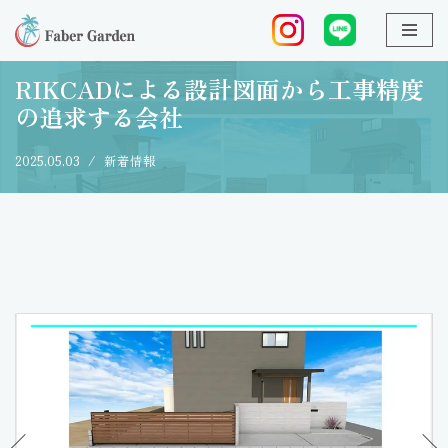
ホーム
»
RIKCADによる設計図面から工事精度の追求する会社
コ
ン
RIKCADによる設計図面から工事精度
テ
の追求する会社
ン
ツ
2025.05.03
新着情報
へ
ス
キ
ッ
プ